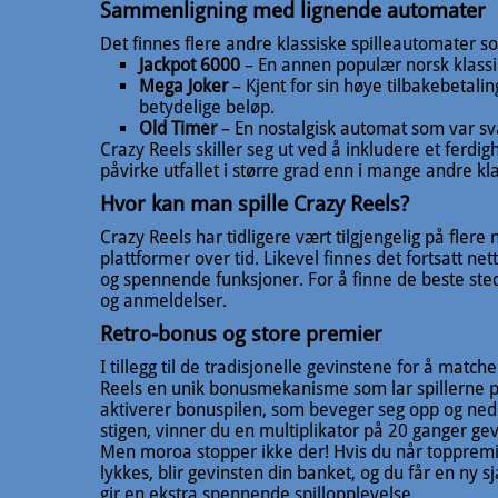
Sammenligning med lignende automater
Det finnes flere andre klassiske spilleautomater s
Jackpot 6000
– En annen populær norsk klassi
Mega Joker
– Kjent for sin høye tilbakebetali
betydelige beløp.
Old Timer
– En nostalgisk automat som var svæ
Crazy Reels skiller seg ut ved å inkludere et ferdig
påvirke utfallet i større grad enn i mange andre k
Hvor kan man spille Crazy Reels?
Crazy Reels har tidligere vært tilgjengelig på flere
plattformer over tid. Likevel finnes det fortsatt n
og spennende funksjoner. For å finne de beste sted
og anmeldelser.
Retro-bonus og store premier
I tillegg til de tradisjonelle gevinstene for å matc
Reels en unik bonusmekanisme som lar spillerne p
aktiverer bonuspilen, som beveger seg opp og ned l
stigen, vinner du en multiplikator på 20 ganger gev
Men moroa stopper ikke der! Hvis du når toppremien
lykkes, blir gevinsten din banket, og du får en ny s
gir en ekstra spennende spillopplevelse.